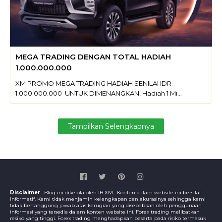
MEGA TRADING DENGAN TOTAL HADIAH
1.000.000.000
XM PROMO MEGA TRADING HADIAH SENILAI IDR
1.000.000.000 UNTUK DIMENANGKAN! Hadiah 1 Mi…
Tampilkan Selengkapnya
Disclaimer
: Blog ini dikelola oleh IB XM : Konten dalam website ini bersifat
informatif. Kami tidak menjamin kelengkapan dan akurasinya sehingga kami
tidak bertanggung jawab atas kerugian yang disebabkan oleh penggunaan
informasi yang tersedia dalam konten website ini. Forex trading melibatkan
resiko yang tinggi. Forex trading menghadapkan peserta pada risiko termasuk